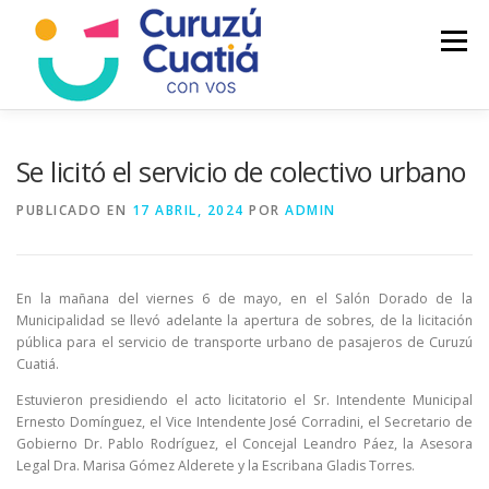
Saltar
al
Menú
contenido
LA CIUDAD
MUNICIPIO
NOTICIAS
Se licitó el servicio de colectivo urbano
PUBLICADO EN
17 ABRIL, 2024
POR
ADMIN
AUTOGESTION
HCD
CALENDARIO FISCAL
En la mañana del viernes 6 de mayo, en el Salón Dorado de la
Municipalidad se llevó adelante la apertura de sobres, de la licitación
pública para el servicio de transporte urbano de pasajeros de Curuzú
Cuatiá.
Estuvieron presidiendo el acto licitatorio el Sr. Intendente Municipal
Ernesto Domínguez, el Vice Intendente José Corradini, el Secretario de
Gobierno Dr. Pablo Rodríguez, el Concejal Leandro Páez, la Asesora
Legal Dra. Marisa Gómez Alderete y la Escribana Gladis Torres.