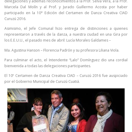
delegaciones y además reconocimientos a la Prof. Selva Vera, a la Prof.
Marcela Dal Molín y al Prof. y Jurado Guillermo Acosta por haber
participado en la 10° Edición del Certamen de Danza Creativa CIAD
Curuzú 2016.
Asimismo, el Jefe Comunal hizo entrega de distinciones a quienes
representaron a través de la danza, a nuestra ciudad en una Gira por
los E.E.U.U., el pasado mes de abril: Lucía Morales Galdames –
Ma. Agustina Hanson – Florencia Padrón y su profesora Liliana Viola.
Para culminar el acto, el Intendente “Lalo” Domínguez dio una cordial
bienvenida a todas las delegaciones participantes.
El 10º Certamen de Danza Creativa CIAD – Curuzú 2016 fue auspiciado
por el Gobierno Municipal de Curuzú Cuatiá.