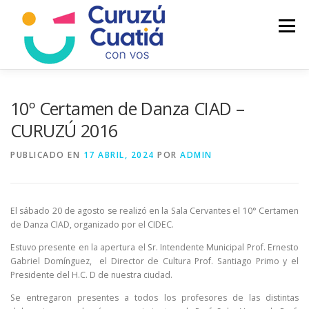
Saltar
al
Menú
contenido
LA CIUDAD
MUNICIPIO
NOTICIAS
10º Certamen de Danza CIAD –
CURUZÚ 2016
AUTOGESTION
HCD
CALENDARIO FISCAL
PUBLICADO EN
17 ABRIL, 2024
POR
ADMIN
El sábado 20 de agosto se realizó en la Sala Cervantes el 10° Certamen
de Danza CIAD, organizado por el CIDEC.
Estuvo presente en la apertura el Sr. Intendente Municipal Prof. Ernesto
Gabriel Domínguez, el Director de Cultura Prof. Santiago Primo y el
Presidente del H.C. D de nuestra ciudad.
Se entregaron presentes a todos los profesores de las distintas