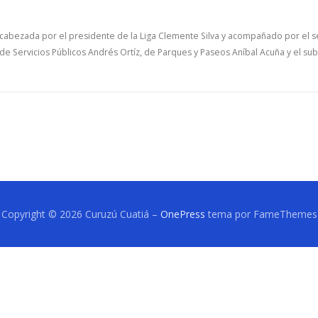
cabezada por el presidente de la Liga Clemente Silva y acompañado por el s
de Servicios Públicos Andrés Ortíz, de Parques y Paseos Aníbal Acuña y el sub
Copyright © 2026 Curuzú Cuatiá
–
OnePress
tema por FameThemes