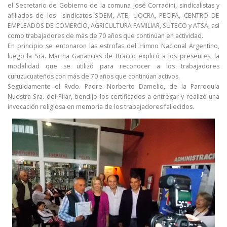
el Secretario de Gobierno de la comuna José Corradini, sindicalistas y
afiliados de los sindicatos SOEM, ATE, UOCRA, PECIFA, CENTRO DE
EMPLEADOS DE COMERCIO, AGRICULTURA FAMILIAR, SUTECO y ATSA, así
como trabajadores de más de 70 años que continúan en actividad.
En principio se entonaron las estrofas del Himno Nacional Argentino,
luego la Sra. Martha Ganancias de Bracco explicó a los presentes, la
modalidad que se utilizó para reconocer a los trabajadores
curuzucuateños con más de 70 años que continúan activos.
Seguidamente el Rvdo. Padre Norberto Damelio, de la Parroquia
Nuestra Sra. del Pilar, bendijo los certificados a entregar y realizó una
invocación religiosa en memoria de los trabajadores fallecidos.