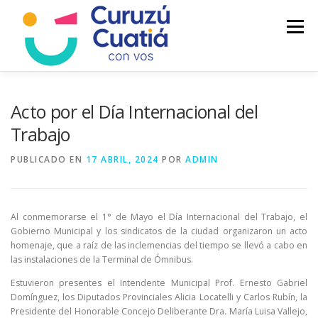
Saltar
al
Menú
contenido
LA CIUDAD
MUNICIPIO
NOTICIAS
Acto por el Día Internacional del
Trabajo
AUTOGESTION
HCD
CALENDARIO FISCAL
PUBLICADO EN
17 ABRIL, 2024
POR
ADMIN
Al conmemorarse el 1° de Mayo el Día Internacional del Trabajo, el
Gobierno Municipal y los sindicatos de la ciudad organizaron un acto
homenaje, que a raíz de las inclemencias del tiempo se llevó a cabo en
las instalaciones de la Terminal de Ómnibus.
Estuvieron presentes el Intendente Municipal Prof. Ernesto Gabriel
Domínguez, los Diputados Provinciales Alicia Locatelli y Carlos Rubín, la
Presidente del Honorable Concejo Deliberante Dra. María Luisa Vallejo,