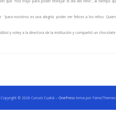
rín que “nos trajo para poder festejar el día del niño”, al tiempo 
“para nosotros es una alegría poder ver felices a los niños. Quiero
fútbol y voley a la directora de la institución y compartió un chocola
Copyright © 2026 Curuzú Cuatiá
–
OnePress
tema por FameThemes