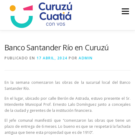
Saltar
al
Menú
contenido
LA CIUDAD
MUNICIPIO
NOTICIAS
Banco Santander Río en Curuzú
PUBLICADO EN
17 ABRIL, 2024
POR
ADMIN
AUTOGESTION
HCD
CALENDARIO FISCAL
En la semana comenzaron las obras de la sucursal local del Banco
Santander Río.
En el lugar, ubicado por calle Berón de Astrada, estuvo presente el Sr.
Intendente Municipal Prof. Ernesto Lalo Domínguez junto a concejales
de la ciudad y gerentes de la institución financiera.
El jefe comunal manifestó que “comenzaron las obras que tiene un
plazo de entrega de 6 meses. Lo bueno es que se respetará la fachada
antigua que tiene esta propiedad que es de 1910”.