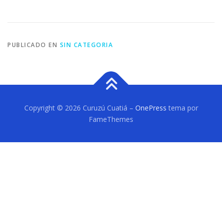
PUBLICADO EN
SIN CATEGORIA
Copyright © 2026 Curuzú Cuatiá
–
OnePress
tema por
FameThemes