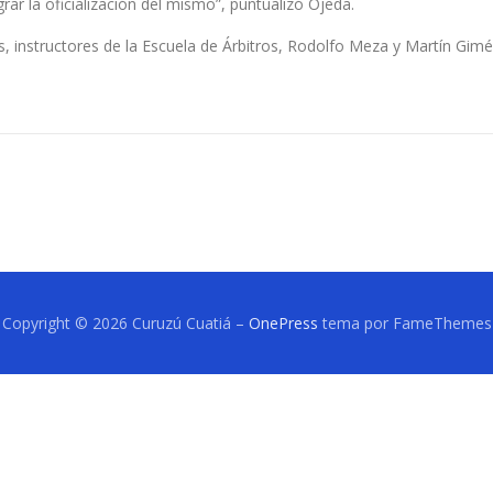
rar la oficialización del mismo”, puntualizó Ojeda.
s, instructores de la Escuela de Árbitros, Rodolfo Meza y Martín Gimé
Copyright © 2026 Curuzú Cuatiá
–
OnePress
tema por FameThemes