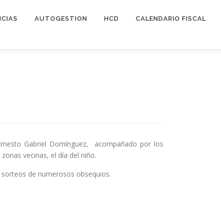
ICIAS
AUTOGESTION
HCD
CALENDARIO FISCAL
f. Ernesto Gabriel Domínguez, acompañado por los
onas vecinas, el día del niño.
s y sorteos de numerosos obsequios.