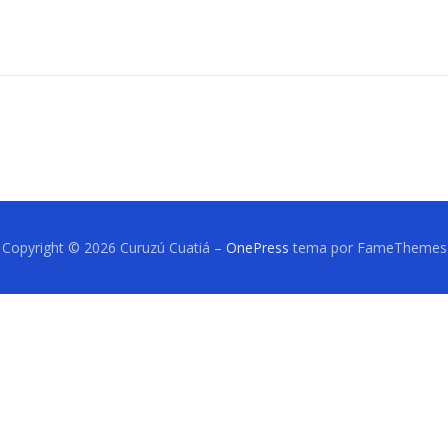
Copyright © 2026 Curuzú Cuatiá
–
OnePress
tema por FameThemes