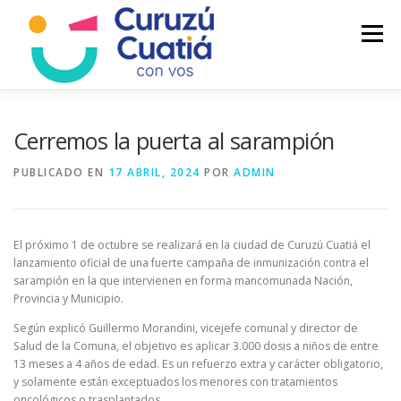
Saltar
al
Menú
contenido
LA CIUDAD
MUNICIPIO
NOTICIAS
Cerremos la puerta al sarampión
PUBLICADO EN
17 ABRIL, 2024
POR
ADMIN
AUTOGESTION
HCD
CALENDARIO FISCAL
El próximo 1 de octubre se realizará en la ciudad de Curuzú Cuatiá el
lanzamiento oficial de una fuerte campaña de inmunización contra el
sarampión en la que intervienen en forma mancomunada Nación,
Provincia y Municipio.
Según explicó Guillermo Morandini, vicejefe comunal y director de
Salud de la Comuna, el objetivo es aplicar 3.000 dosis a niños de entre
13 meses a 4 años de edad. Es un refuerzo extra y carácter obligatorio,
y solamente están exceptuados los menores con tratamientos
oncológicos o trasplantados.