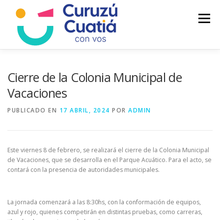
Saltar
al
Menú
contenido
LA CIUDAD
MUNICIPIO
NOTICIAS
Cierre de la Colonia Municipal de
Vacaciones
AUTOGESTION
HCD
CALENDARIO FISCAL
PUBLICADO EN
17 ABRIL, 2024
POR
ADMIN
Este viernes 8 de febrero, se realizará el cierre de la Colonia Municipal
de Vacaciones, que se desarrolla en el Parque Acuático. Para el acto, se
contará con la presencia de autoridades municipales.
La jornada comenzará a las 8:30hs, con la conformación de equipos,
azul y rojo, quienes competirán en distintas pruebas, como carreras,