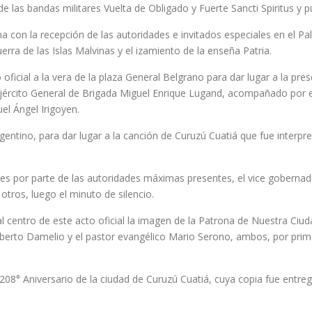
 las bandas militares Vuelta de Obligado y Fuerte Sancti Spiritus y p
a con la recepción de las autoridades e invitados especiales en el Pal
erra de las Islas Malvinas y el izamiento de la enseña Patria.
oficial a la vera de la plaza General Belgrano para dar lugar a la pre
jército General de Brigada Miguel Enrique Lugand, acompañado por el
el Ángel Irigoyen.
entino, para dar lugar a la canción de Curuzú Cuatiá que fue interp
es por parte de las autoridades máximas presentes, el vice gobernador
otros, luego el minuto de silencio.
 centro de este acto oficial la imagen de la Patrona de Nuestra Ciud
rberto Damelio y el pastor evangélico Mario Serono, ambos, por primer
 208° Aniversario de la ciudad de Curuzú Cuatiá, cuya copia fue entre