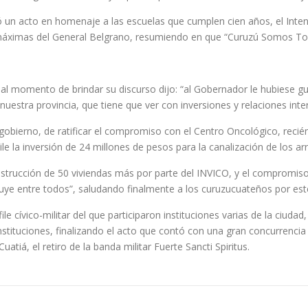
ó un acto en homenaje a las escuelas que cumplen cien años, el Inte
as máximas del General Belgrano, resumiendo en que “Curuzú Somos To
al momento de brindar su discurso dijo: “al Gobernador le hubiese g
uestra provincia, que tiene que ver con inversiones y relaciones inte
gobierno, de ratificar el compromiso con el Centro Oncológico, recié
le la inversión de 24 millones de pesos para la canalización de los
trucción de 50 viviendas más por parte del INVICO, y el compromiso 
struye entre todos”, saludando finalmente a los curuzucuateños por est
ile cívico-militar del que participaron instituciones varias de la ciuda
stituciones, finalizando el acto que contó con una gran concurrencia d
atiá, el retiro de la banda militar Fuerte Sancti Spiritus.