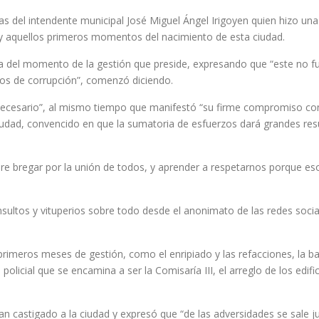
s del intendente municipal José Miguel Ángel Irigoyen quien hizo una 
 y aquellos primeros momentos del nacimiento de esta ciudad.
apa del momento de la gestión que preside, expresando que “este no 
tos de corrupción”, comenzó diciendo.
necesario”, al mismo tiempo que manifestó “su firme compromiso con 
 ciudad, convencido en que la sumatoria de esfuerzos dará grandes r
pre bregar por la unión de todos, y aprender a respetarnos porque es
sultos y vituperios sobre todo desde el anonimato de las redes soci
primeros meses de gestión, como el enripiado y las refacciones, la b
icial que se encamina a ser la Comisaría III, el arreglo de los edifi
n castigado a la ciudad y expresó que “de las adversidades se sale ju