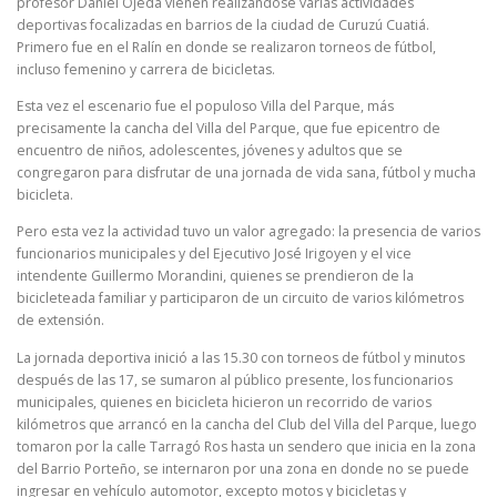
profesor Daniel Ojeda vienen realizándose varias actividades
deportivas focalizadas en barrios de la ciudad de Curuzú Cuatiá.
Primero fue en el Ralín en donde se realizaron torneos de fútbol,
incluso femenino y carrera de bicicletas.
Esta vez el escenario fue el populoso Villa del Parque, más
precisamente la cancha del Villa del Parque, que fue epicentro de
encuentro de niños, adolescentes, jóvenes y adultos que se
congregaron para disfrutar de una jornada de vida sana, fútbol y mucha
bicicleta.
Pero esta vez la actividad tuvo un valor agregado: la presencia de varios
funcionarios municipales y del Ejecutivo José Irigoyen y el vice
intendente Guillermo Morandini, quienes se prendieron de la
bicicleteada familiar y participaron de un circuito de varios kilómetros
de extensión.
La jornada deportiva inició a las 15.30 con torneos de fútbol y minutos
después de las 17, se sumaron al público presente, los funcionarios
municipales, quienes en bicicleta hicieron un recorrido de varios
kilómetros que arrancó en la cancha del Club del Villa del Parque, luego
tomaron por la calle Tarragó Ros hasta un sendero que inicia en la zona
del Barrio Porteño, se internaron por una zona en donde no se puede
ingresar en vehículo automotor, excepto motos y bicicletas y