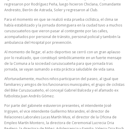
regresaron por Rodríguez Peña, luego hicieron Chiclana, Comandante
Andresito, Berón de Astrada, Soler y regresaron al Club.
Para el momento en que se realizó esta prueba ciclística, el clima se
había estabilizado y la jornada dominguera en la ciudad tuvo a muchos
curuzucuateños que vieron pasar al contingente por las calles,
acompañados por personal de tránsito, personal policial y también la
ambulancia del Hospital por prevención.
Al momento de llegar, el acto deportivo se cerró con un gran aplauso
por lo realizado, que constituyó simbólicamente en un fuerte mensaje
de la Comuna a la sociedad curuzucuateña para que jornada tras
jornada, se vayan sumando a esta práctica saludable de vida sana.
Afortunadamente, muchos niños participaron del paseo, al igual que
familiares y amigos de los funcionarios municipales, el grupo de ciclistas
del Bike Curuzucuateño, el concejal Gabriel Balceda y el afamado ex
futbolista Juan Andrés Gómez.
Por parte del gabinete estuvieron presentes, el intendente José
Irigoyen, el vice intendente Guillermo Morandini, el director de
Relaciones Laborales Lucas Martín Musi, el director de la Oficina de
Empleo Martín Montero, la directora de Ceremonial Lucrecia Oria
Reglero, la directora de Niñez, Adolescencia y Familia, Valeria Oria Roch,