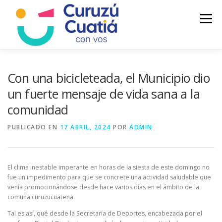
Saltar
al
Menú
contenido
LA CIUDAD
MUNICIPIO
NOTICIAS
Con una bicicleteada, el Municipio dio
un fuerte mensaje de vida sana a la
comunidad
AUTOGESTION
HCD
CALENDARIO FISCAL
PUBLICADO EN
17 ABRIL, 2024
POR
ADMIN
El clima inestable imperante en horas de la siesta de este domingo no
fue un impedimento para que se concrete una actividad saludable que
venía promocionándose desde hace varios días en el ámbito de la
comuna curuzucuateña.
Tal es así, qué desde la Secretaría de Deportes, encabezada por el