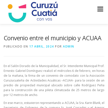
Saltar
al
Menú
contenido
LA CIUDAD
MUNICIPIO
NOTICIAS
Convenio entre el municipio y ACUAA
PUBLICADO EN
17 ABRIL, 2024
POR
ADMIN
AUTOGESTION
HCD
CALENDARIO FISCAL
En el Salón Dorado de la Municipalidad, el Sr. Intendente Municipal Prof.
Ernesto Gabriel Domínguez realizó el miércoles 6 de febrero, en horas
de la mañana, la firma de un convenio de comodato con la Asociación
Curuzucuateña de Actividades Acuáticas –ACUAA- para la cesión de un
predio de propiedad municipal ubicado sobre calle Rodríguez Peña
para la construcción de una pileta climatizada de 25 metros de largo
por 12 metros de ancho.
En ese marco, estuvieron representando a ACUAA, la Sra. Karin Blunk, el
Secretario de Gobierno de la comuna Sr. José Corradini y el Asesor