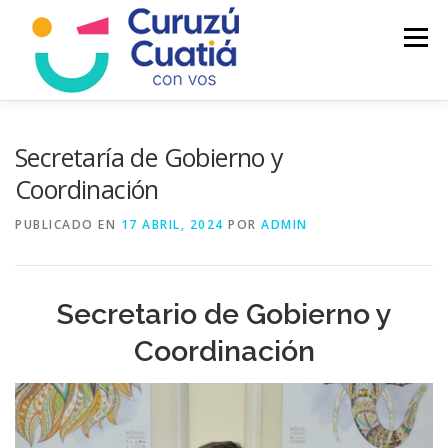
Saltar
al
Menú
contenido
LA CIUDAD
MUNICIPIO
NOTICIAS
Secretaría de Gobierno y
Coordinación
AUTOGESTION
HCD
CALENDARIO FISCAL
PUBLICADO EN
17 ABRIL, 2024
POR
ADMIN
Secretario de Gobierno y
Coordinación