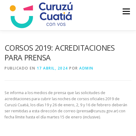
Saltar
al
Menú
contenido
LA CIUDAD
MUNICIPIO
NOTICIAS
CORSOS 2019: ACREDITACIONES
PARA PRENSA
AUTOGESTION
HCD
CALENDARIO FISCAL
PUBLICADO EN
17 ABRIL, 2024
POR
ADMIN
Se informa a los medios de prensa que las solicitudes de
acreditaciones para cubrir las noches de corsos oficiales 2019 de
Curuzú Cuatiá, los días 19 y 26 de enero, 2, 9 y 16 de febrero deberán
ser remitidas a esta dirección de correo (prensa@curuzu.gov.ar) con
fecha límite hasta el día martes 15 de enero (inclusive).