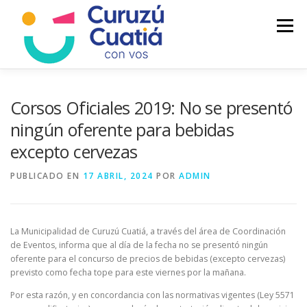
Saltar
al
Menú
contenido
LA CIUDAD
MUNICIPIO
NOTICIAS
Corsos Oficiales 2019: No se presentó
ningún oferente para bebidas
excepto cervezas
AUTOGESTION
HCD
CALENDARIO FISCAL
PUBLICADO EN
17 ABRIL, 2024
POR
ADMIN
La Municipalidad de Curuzú Cuatiá, a través del área de Coordinación
de Eventos, informa que al día de la fecha no se presentó ningún
oferente para el concurso de precios de bebidas (excepto cervezas)
previsto como fecha tope para este viernes por la mañana.
Por esta razón, y en concordancia con las normativas vigentes (Ley 5571