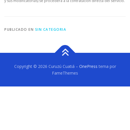
y sus modificatorias) se procederá a la contratación directa del servicio.
PUBLICADO EN
SIN CATEGORIA
Copyright © 2026 Curuzú Cuatiá
–
OnePress
tema por
FameThemes