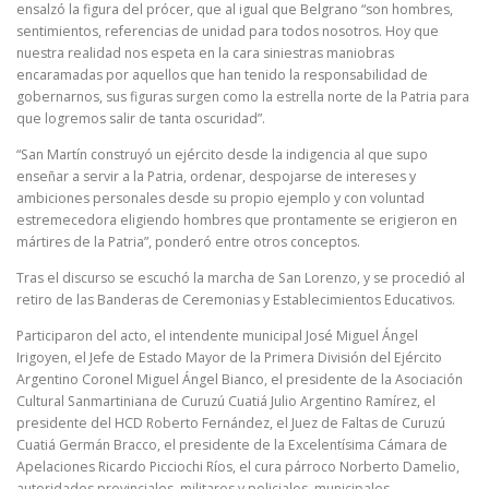
ensalzó la figura del prócer, que al igual que Belgrano “son hombres,
sentimientos, referencias de unidad para todos nosotros. Hoy que
nuestra realidad nos espeta en la cara siniestras maniobras
encaramadas por aquellos que han tenido la responsabilidad de
gobernarnos, sus figuras surgen como la estrella norte de la Patria para
que logremos salir de tanta oscuridad”.
“San Martín construyó un ejército desde la indigencia al que supo
enseñar a servir a la Patria, ordenar, despojarse de intereses y
ambiciones personales desde su propio ejemplo y con voluntad
estremecedora eligiendo hombres que prontamente se erigieron en
mártires de la Patria”, ponderó entre otros conceptos.
Tras el discurso se escuchó la marcha de San Lorenzo, y se procedió al
retiro de las Banderas de Ceremonias y Establecimientos Educativos.
Participaron del acto, el intendente municipal José Miguel Ángel
Irigoyen, el Jefe de Estado Mayor de la Primera División del Ejército
Argentino Coronel Miguel Ángel Bianco, el presidente de la Asociación
Cultural Sanmartiniana de Curuzú Cuatiá Julio Argentino Ramírez, el
presidente del HCD Roberto Fernández, el Juez de Faltas de Curuzú
Cuatiá Germán Bracco, el presidente de la Excelentísima Cámara de
Apelaciones Ricardo Picciochi Ríos, el cura párroco Norberto Damelio,
autoridades provinciales, militares y policiales, municipales,