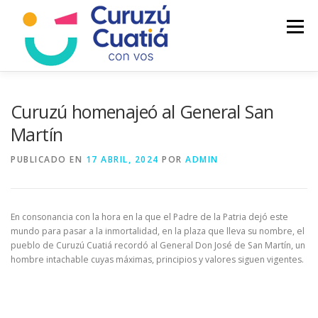
Saltar
al
Menú
contenido
LA CIUDAD
MUNICIPIO
NOTICIAS
Curuzú homenajeó al General San
Martín
AUTOGESTION
HCD
CALENDARIO FISCAL
PUBLICADO EN
17 ABRIL, 2024
POR
ADMIN
En consonancia con la hora en la que el Padre de la Patria dejó este
mundo para pasar a la inmortalidad, en la plaza que lleva su nombre, el
pueblo de Curuzú Cuatiá recordó al General Don José de San Martín, un
hombre intachable cuyas máximas, principios y valores siguen vigentes.