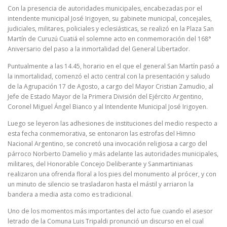
Con la presencia de autoridades municipales, encabezadas por el
intendente municipal José Irigoyen, su gabinete municipal, concejales,
judiciales, militares, policiales y eclesiásticas, se realizó en la Plaza San
Martín de Curuzú Cuatiá el solemne acto en conmemoración del 168°
Aniversario del paso a la inmortalidad del General Libertador.
Puntualmente a las 14.45, horario en el que el general San Martín pasó a
la inmortalidad, comenzó el acto central con la presentación y saludo
de la Agrupación 17 de Agosto, a cargo del Mayor Cristian Zamudio, al
Jefe de Estado Mayor de la Primera División del Ejército Argentino,
Coronel Miguel Ángel Bianco y al Intendente Municipal José Irigoyen.
Luego se leyeron las adhesiones de instituciones del medio respecto a
esta fecha conmemorativa, se entonaron las estrofas del Himno
Nacional Argentino, se concretó una invocación religiosa a cargo del
párroco Norberto Damelio y más adelante las autoridades municipales,
militares, del Honorable Concejo Deliberante y Sanmartinianas
realizaron una ofrenda floral a los pies del monumento al prócer, y con
un minuto de silencio se trasladaron hasta el mástil y arriaron la
bandera a media asta como es tradicional.
Uno de los momentos más importantes del acto fue cuando el asesor
letrado de la Comuna Luis Tripaldi pronunció un discurso en el cual