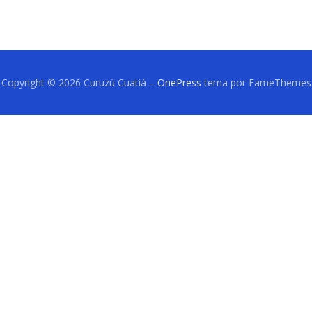
Copyright © 2026 Curuzú Cuatiá
–
OnePress
tema por FameThemes