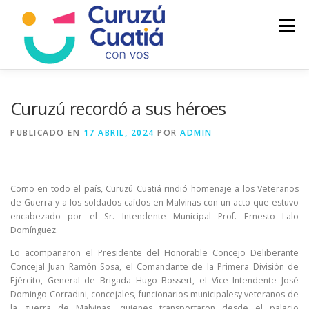
Saltar
al
Menú
contenido
LA CIUDAD
MUNICIPIO
NOTICIAS
Curuzú recordó a sus héroes
PUBLICADO EN
17 ABRIL, 2024
POR
ADMIN
AUTOGESTION
HCD
CALENDARIO FISCAL
Como en todo el país, Curuzú Cuatiá rindió homenaje a los Veteranos
de Guerra y a los soldados caídos en Malvinas con un acto que estuvo
encabezado por el Sr. Intendente Municipal Prof. Ernesto Lalo
Domínguez.
Lo acompañaron el Presidente del Honorable Concejo Deliberante
Concejal Juan Ramón Sosa, el Comandante de la Primera División de
Ejército, General de Brigada Hugo Bossert, el Vice Intendente José
Domingo Corradini, concejales, funcionarios municipalesy veteranos de
la guerra de Malvinas, quienes transportaron desde el palacio