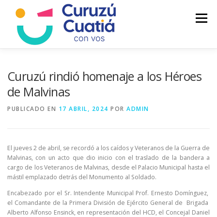
Saltar
al
Menú
contenido
LA CIUDAD
MUNICIPIO
NOTICIAS
Curuzú rindió homenaje a los Héroes
de Malvinas
AUTOGESTION
HCD
CALENDARIO FISCAL
PUBLICADO EN
17 ABRIL, 2024
POR
ADMIN
El jueves 2 de abril, se recordó a los caídos y Veteranos de la Guerra de
Malvinas, con un acto que dio inicio con el traslado de la bandera a
cargo de los Veteranos de Malvinas, desde el Palacio Municipal hasta el
mástil emplazado detrás del Monumento al Soldado.
Encabezado por el Sr. Intendente Municipal Prof. Ernesto Domínguez,
el Comandante de la Primera División de Ejército General de Brigada
Alberto Alfonso Ensinck, en representación del HCD, el Concejal Daniel