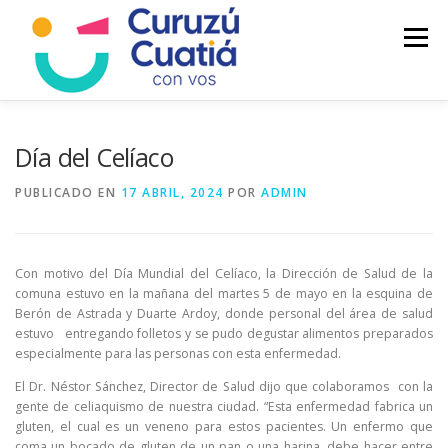
Saltar
al
Menú
contenido
LA CIUDAD
MUNICIPIO
NOTICIAS
Día del Celíaco
PUBLICADO EN
17 ABRIL, 2024
POR
ADMIN
AUTOGESTION
HCD
CALENDARIO FISCAL
Con motivo del Día Mundial del Celíaco, la Dirección de Salud de la
comuna estuvo en la mañana del martes 5 de mayo en la esquina de
Berón de Astrada y Duarte Ardoy, donde personal del área de salud
estuvo entregando folletos y se pudo degustar alimentos preparados
especialmente para las personas con esta enfermedad.
El Dr. Néstor Sánchez, Director de Salud dijo que colaboramos con la
gente de celiaquismo de nuestra ciudad. “Esta enfermedad fabrica un
gluten, el cual es un veneno para estos pacientes. Un enfermo que
coma un bocado de gluten de un pan o una harina, debe hacer entre