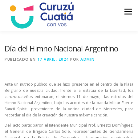
Saltar
al
Menú
contenido
LA CIUDAD
MUNICIPIO
NOTICIAS
Día del Himno Nacional Argentino
PUBLICADO EN
17 ABRIL, 2024
POR
ADMIN
AUTOGESTION
HCD
CALENDARIO FISCAL
Ante un nutrido público que se hizo presente en el centro de la Plaza
Belgrano de nuestra ciudad, frente a la estatua de la Libertad, los
curuzucuateños entonaron, el viernes 11 de mayo, las estrofas del
Himno Nacional Argentino, bajo los acordes de la banda Militar Fuerte
Sancti Spiritu proveniente de la vecina ciudad de Mercedes, para
recordar el día de la creación de nuestra máxima canción.
Del acto participaron el Intendente Municipal Prof. Ernesto Domínguez,
el General de Brigada Carlos Solé, representantes de Gendarmería
Nacional, de la Policía de Corrientes, funcionarios municipales,