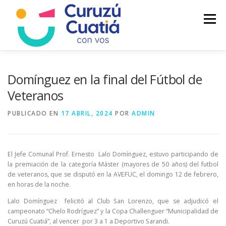
Saltar
al
Menú
contenido
LA CIUDAD
MUNICIPIO
NOTICIAS
Domínguez en la final del Fútbol de
Veteranos
AUTOGESTION
HCD
CALENDARIO FISCAL
PUBLICADO EN
17 ABRIL, 2024
POR
ADMIN
El Jefe Comunal Prof. Ernesto Lalo Domínguez, estuvo participando de
la premiación de la categoría Máster (mayores de 50 años) del futbol
de veteranos, que se disputó en la AVEFUC, el domingo 12 de febrero,
en horas de la noche.
Lalo Domínguez felicitó al Club San Lorenzo, que se adjudicó el
campeonato “Chelo Rodríguez” y la Copa Challenguer “Municipalidad de
Curuzú Cuatiá”, al vencer por 3 a 1 a Deportivo Sarandi.