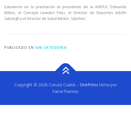
Estuvieron en la premiación el presidente de la AVEFUC Edmundo
Bilibio, el Concejal Leandro Páez, el Director de Deportes Adolfo
Sabotigh y el Director de Salud Néstor Sánchez.
PUBLICADO EN
SIN CATEGORIA
Copyright © 2026 Curuzú Cuatiá
–
OnePress
tema por
FameThemes