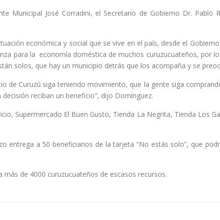
te Municipal José Corradini, el Secretario de Gobierno Dr. Pablo
 situación económica y social que se vive en el país, desde el Gobie
lcanza para la economía doméstica de muchos curuzucuateños, por lo 
stán solos, que hay un municipio detrás que los acompaña y se preoc
cio de Curuzú siga teniendo movimiento, que la gente siga comprando 
 decisión reciban un beneficio”, dijo Domínguez.
io, Supermercado El Buen Gusto, Tienda La Negrita, Tienda Los Ga
 entrega a 50 beneficiarios de la tarjeta “No estás solo”, que podr
á a más de 4000 curuzucuateños de escasos recursos.