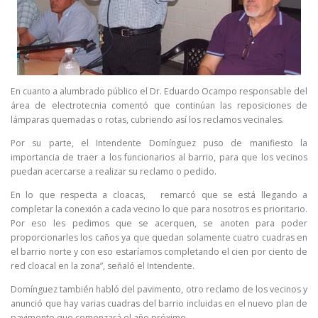
En cuanto a alumbrado público el Dr. Eduardo Ocampo responsable del
área de electrotecnia comentó que continúan las reposiciones de
lámparas quemadas o rotas, cubriendo así los reclamos vecinales.
Por su parte, el Intendente Domínguez puso de manifiesto la
importancia de traer a los funcionarios al barrio, para que los vecinos
puedan acercarse a realizar su reclamo o pedido.
En lo que respecta a cloacas, remarcó que se está llegando a
completar la conexión a cada vecino lo que para nosotros es prioritario.
Por eso les pedimos que se acerquen, se anoten para poder
proporcionarles los caños ya que quedan solamente cuatro cuadras en
el barrio norte y con eso estaríamos completando el cien por ciento de
red cloacal en la zona”, señaló el Intendente.
Domínguez también habló del pavimento, otro reclamo de los vecinos y
anunció que hay varias cuadras del barrio incluidas en el nuevo plan de
pavimento que comenzará el año próximo.