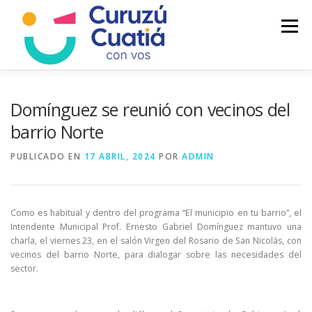
Saltar
al
Menú
contenido
LA CIUDAD
MUNICIPIO
NOTICIAS
Domínguez se reunió con vecinos del
barrio Norte
AUTOGESTION
HCD
CALENDARIO FISCAL
PUBLICADO EN
17 ABRIL, 2024
POR
ADMIN
Como es habitual y dentro del programa “El municipio en tu barrio”, el
Intendente Municipal Prof. Ernesto Gabriel Domínguez mantuvo una
charla, el viernes 23, en el salón Virgen del Rosario de San Nicolás, con
vecinos del barrio Norte, para dialogar sobre las necesidades del
sector.