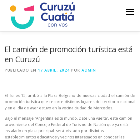
Saltar
al
Menú
contenido
LA CIUDAD
MUNICIPIO
NOTICIAS
El camión de promoción turística está
en Curuzú
AUTOGESTION
HCD
CALENDARIO FISCAL
PUBLICADO EN
17 ABRIL, 2024
POR
ADMIN
El lunes 15, arribó a la Plaza Belgrano de nuestra ciudad el camión de
promoción turística que recorre distintos lugares del territorio nacional
y en el día de ayer estuvo en la vecina ciudad de Mercedes.
Bajo el mensaje “Argentina es tu mundo. Date una vuelta”, este camión
proveniente del Concejo Federal de Turismo de Nación que ya está
instalado en plaza principal será visitado por distintos
establecimientos educativos y vecinos interesados en conocer las