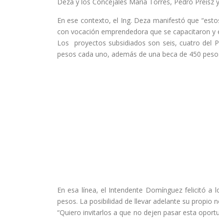
Deza y los Concejales María Torres, Pedro Preisz y
En ese contexto, el Ing. Deza manifestó que “esto
con vocación emprendedora que se capacitaron y ev
Los proyectos subsidiados son seis, cuatro del 
pesos cada uno, además de una beca de 450 pesos m
En esa línea, el Intendente Domínguez felicitó a
pesos. La posibilidad de llevar adelante su propio
“Quiero invitarlos a que no dejen pasar esta oport