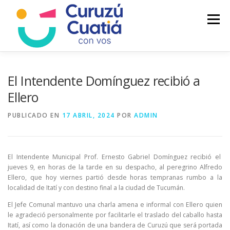
Saltar
al
Menú
contenido
LA CIUDAD
MUNICIPIO
NOTICIAS
El Intendente Domínguez recibió a
Ellero
AUTOGESTION
HCD
CALENDARIO FISCAL
PUBLICADO EN
17 ABRIL, 2024
POR
ADMIN
El Intendente Municipal Prof. Ernesto Gabriel Domínguez recibió el
jueves 9, en horas de la tarde en su despacho, al peregrino Alfredo
Ellero, que hoy viernes partió desde horas tempranas rumbo a la
localidad de Itatí y con destino final a la ciudad de Tucumán.
El Jefe Comunal mantuvo una charla amena e informal con Ellero quien
le agradeció personalmente por facilitarle el traslado del caballo hasta
Itatí, así como la donación de una bandera de Curuzú que será portada