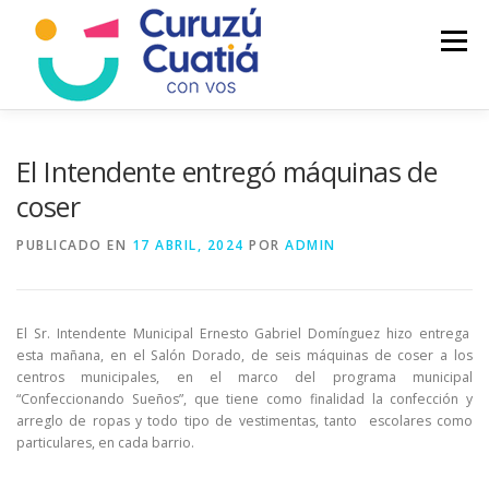
Saltar
al
Menú
contenido
LA CIUDAD
MUNICIPIO
NOTICIAS
El Intendente entregó máquinas de
coser
AUTOGESTION
HCD
CALENDARIO FISCAL
PUBLICADO EN
17 ABRIL, 2024
POR
ADMIN
El Sr. Intendente Municipal Ernesto Gabriel Domínguez hizo entrega
esta mañana, en el Salón Dorado, de seis máquinas de coser a los
centros municipales, en el marco del programa municipal
“Confeccionando Sueños”, que tiene como finalidad la confección y
arreglo de ropas y todo tipo de vestimentas, tanto escolares como
particulares, en cada barrio.