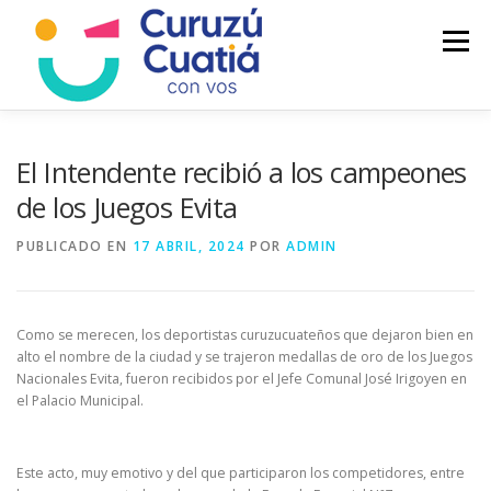
Saltar
al
Menú
contenido
LA CIUDAD
MUNICIPIO
NOTICIAS
El Intendente recibió a los campeones
de los Juegos Evita
AUTOGESTION
HCD
CALENDARIO FISCAL
PUBLICADO EN
17 ABRIL, 2024
POR
ADMIN
Como se merecen, los deportistas curuzucuateños que dejaron bien en
alto el nombre de la ciudad y se trajeron medallas de oro de los Juegos
Nacionales Evita, fueron recibidos por el Jefe Comunal José Irigoyen en
el Palacio Municipal.
Este acto, muy emotivo y del que participaron los competidores, entre