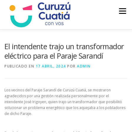
Saltar
al
Menú
contenido
LA CIUDAD
MUNICIPIO
NOTICIAS
El intendente trajo un transformador
eléctrico para el Paraje Sarandí
AUTOGESTION
HCD
CALENDARIO FISCAL
PUBLICADO EN
17 ABRIL, 2024
POR
ADMIN
Los vecinos del Paraje Sarandí de Curuzú Cuatiá, se mostraron
agradecidos por una gestión realizada personalmente por el
intendente José Irigoyen, quien trajo un transformador que posibilitó
solucionar un problema energético que los aquejaba a los pobladores
de dicho Paraje.