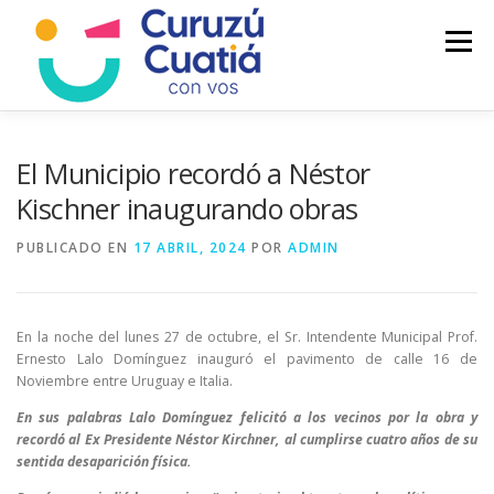
Saltar
al
Menú
contenido
LA CIUDAD
MUNICIPIO
NOTICIAS
El Municipio recordó a Néstor
Kischner inaugurando obras
AUTOGESTION
HCD
CALENDARIO FISCAL
PUBLICADO EN
17 ABRIL, 2024
POR
ADMIN
En la noche del lunes 27 de octubre, el Sr. Intendente Municipal Prof.
Ernesto Lalo Domínguez inauguró el pavimento de calle 16 de
Noviembre entre Uruguay e Italia.
En sus palabras Lalo Domínguez felicitó a los vecinos por la obra y
recordó al Ex Presidente Néstor Kirchner, al cumplirse cuatro años de su
sentida desaparición física.