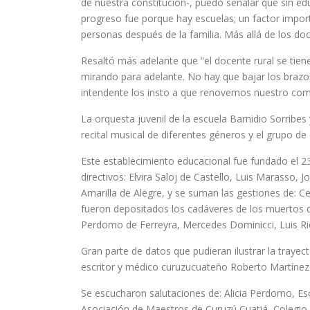
de nuestra constitución-, puedo señalar que sin edu
progreso fue porque hay escuelas; un factor import
personas después de la familia. Más allá de los d
Resaltó más adelante que “el docente rural se tie
mirando para adelante. No hay que bajar los brazo
intendente los insto a que renovemos nuestro co
La orquesta juvenil de la escuela Barnidio Sorribes
recital musical de diferentes géneros y el grupo de
Este establecimiento educacional fue fundado el 23
directivos: Elvira Saloj de Castello, Luis Marasso
Amarilla de Alegre, y se suman las gestiones de: C
fueron depositados los cadáveres de los muertos del
Perdomo de Ferreyra, Mercedes Dominicci, Luis Ric
Gran parte de datos que pudieran ilustrar la trayec
escritor y médico curuzucuateño Roberto Martínez 
Se escucharon salutaciones de: Alicia Perdomo, Esc
Asociación de Maestros de Curuzú Cuatiá, Colegio