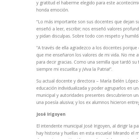
y gratitud el haberme elegido para este aconteci
honda emoción.
“Lo más importante son sus docentes que dejan sus 
enseñó a leer, escribir; nos enseñó valores profun
y pidan disculpas. Sobre todo con respeto y humild
“A través de ella agradezco a los docentes porque 
que me enseñaron los valores de mi vida. No me av
para decir gracias. Como una semilla que tardó s
siempre mi escuelita y ¡Viva la Patria!”.
Su actual docente y directora – María Belén López-
educación individualizada y poder agruparlos en un
municipal y autoridades presentes descubrieron un
una poesía alusiva; y los ex alumnos hicieron entr
José Irigoyen
El intendente municipal José Irigoyen, al dirigir 
hay historia y huellas en esta escuela! Mirando e