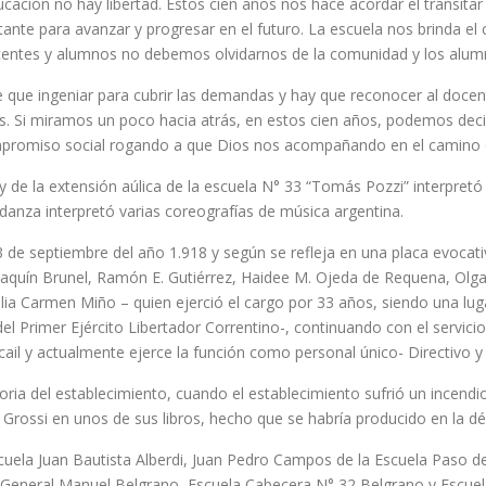
cación no hay libertad. Estos cien años nos hace acordar el transitar
ante para avanzar y progresar en el futuro. La escuela nos brinda el
ocentes y alumnos no debemos olvidarnos de la comunidad y los alum
ne que ingeniar para cubrir las demandas y hay que reconocer al doce
s. Si miramos un poco hacia atrás, en estos cien años, podemos deci
mpromiso social rogando a que Dios nos acompañando en el camino c
 y de la extensión aúlica de la escuela N° 33 “Tomás Pozzi” interpretó
 danza interpretó varias coreografías de música argentina.
 de septiembre del año 1.918 y según se refleja en una placa evocativ
, Joaquín Brunel, Ramón E. Gutiérrez, Haidee M. Ojeda de Requena, Ol
elia Carmen Miño – quien ejerció el cargo por 33 años, siendo una lu
 Primer Ejército Libertador Correntino-, continuando con el servicio 
ail y actualmente ejerce la función como personal único- Directivo y
toria del establecimiento, cuando el establecimiento sufrió un incendi
Grossi en unos de sus libros, hecho que se habría producido en la dé
uela Juan Bautista Alberdi, Juan Pedro Campos de la Escuela Paso de 
 General Manuel Belgrano, Escuela Cabecera N° 32 Belgrano y Escuela