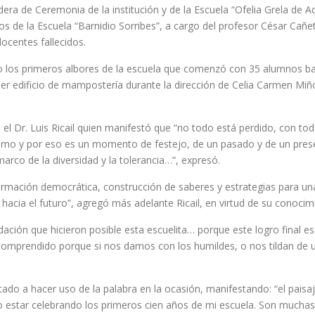
era de Ceremonia de la institución y de la Escuela “Ofelia Grela de 
s de la Escuela “Barnidio Sorribes”, a cargo del profesor César Cañe
ocentes fallecidos.
acto los primeros albores de la escuela que comenzó con 35 alumnos ba
er edificio de mampostería durante la dirección de Celia Carmen Miño
el Dr. Luis Ricail quien manifestó que “no todo está perdido, con tod
tismo y por eso es un momento de festejo, de un pasado y de un prese
marco de la diversidad y la tolerancia…”, expresó.
rmación democrática, construcción de saberes y estrategias para una
hacia el futuro”, agregó más adelante Ricail, en virtud de su conocim
idación que hicieron posible esta escuelita… porque este logro final 
ncomprendido porque si nos damos con los humildes, o nos tildan de 
tado a hacer uso de la palabra en la ocasión, manifestando: “el pa
ado estar celebrando los primeros cien años de mi escuela. Son much