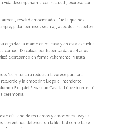
 la vida desempeñarme con rectitud”, expresó con
 Carmen”, resaltó emocionado: “fue la que nos
siempre, pidan permiso, sean agradecidos, respeten
 Mi dignidad la mamé en mi casa y en esta escuelita
a de campo. Disculpas por haber tardado 54 años
nalizó expresando en forma vehemente: “Hasta
ndo: “su matrícula reducida favorece para una
 recuerdo y la emoción”; luego el intendente
alumno Exequiel Sebastián Casella López interpretó
la ceremonia.
este día lleno de recuerdos y emociones. ¡Vaya si
s correntinos defendieron la libertad como base