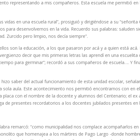
miento representando a mis compañeros. Esta escuela me permitió en
vidas en una escuela rural”, prosiguió y dirigiéndose a su “señorita
dos para desenvolvernos en la vida. Recuerdo sus palabras: saluden 
ad. Zurcido pero limpio, nos decía siempre”.
ellos son la educación, a los que pasaron por acá y a quien está acá.
ergüenzo decir que mis primeras letras las aprendí en una escuelit
u tiempo para germinar”; recordó a sus compañeros de escuela…. Y fi
 hizo saber del actual funcionamiento de esta unidad escolar, señala
a sola aula. Este acontecimiento nos permitió encontrarnos con en el
a placa con el nombre de la docente y alumnos del Centenario; el ex 
ega de presentes recordatorios a los docentes jubilados presentes en 
la palabra remarcó: “como municipalidad nos complace acompañarlos en 
l monolito que homenajea a los mártires de Pago Largo -donde hombre