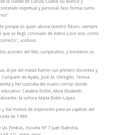
 de la ciudad de Curuzú Cuatiá: su avance y
 contenido espiritual y personal. Nos forma como
nos”.
nte porque es quien abona nuestro futuro, siempre
r que se llegó coronado de éxitos y por eso, como
orrecto”, sostuvo.
 los acordes del feliz cumpleaños, y brindaron un
a, al pie del mástil fueron sus primero docentes y
ga Comparín de Ayala, José M. Obregón, Teresa
gareña y fiel custodia del osario común donde
educativo: Catalina Rolón, Alicia Elizabeth
 docente- la señora María Belén López.
o y fue motivo de inspiración para un capítulo del
cada de 1.960.
las Piedras, Escuela N° 7 Juan Balestra,
 N° 321, entre otros.