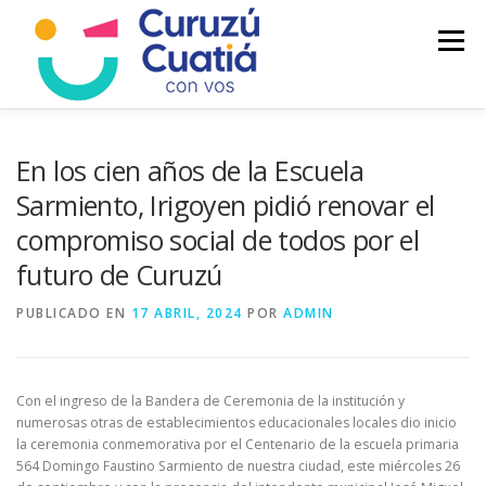
Saltar
al
Menú
contenido
LA CIUDAD
MUNICIPIO
NOTICIAS
En los cien años de la Escuela
Sarmiento, Irigoyen pidió renovar el
compromiso social de todos por el
AUTOGESTION
HCD
CALENDARIO FISCAL
futuro de Curuzú
PUBLICADO EN
17 ABRIL, 2024
POR
ADMIN
Con el ingreso de la Bandera de Ceremonia de la institución y
numerosas otras de establecimientos educacionales locales dio inicio
la ceremonia conmemorativa por el Centenario de la escuela primaria
564 Domingo Faustino Sarmiento de nuestra ciudad, este miércoles 26