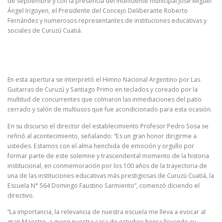
de septiembre y con la presencia del intendente municipal José Miguel
Ángel Irigoyen, el Presidente del Concejo Deliberante Roberto
Fernández y numerosos representantes de instituciones educativas y
sociales de Curuzú Cuatiá.
En esta apertura se interpretó el Himno Nacional Argentino por Las
Guitarras de Curuzú y Santiago Primo en teclados y coreado por la
multitud de concurrentes que colmaron las inmediaciones del patio
cerrado y salón de multiusos que fue acondicionado para esta ocasión.
En su discurso el director del establecimiento Profesor Pedro Sosa se
refirió al acontecimiento, señalando: “Es un gran honor dirigirme a
ustedes. Estamos con el alma henchida de emoción y orgullo por
formar parte de este solemne y trascendental momento de la historia
institucional, en conmemoración por los 100 años de la trayectoria de
una de las instituciones educativas más prestigiosas de Curuzú Cuatiá, la
Escuela N° 564 Domingo Faustino Sarmiento”, comenzó diciendo el
directivo.
“La importancia, la relevancia de nuestra escuela me lleva a evocar al
gran Maestro, a quien nuestra casa de estudios honra llevando su