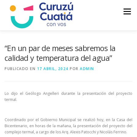
Saltar
al
Menú
contenido
LA CIUDAD
MUNICIPIO
NOTICIAS
“En un par de meses sabremos la
calidad y temperatura del agua”
AUTOGESTION
HCD
CALENDARIO FISCAL
PUBLICADO EN
17 ABRIL, 2024
POR
ADMIN
Lo dijo el Geólogo Angelleri durante la presentación del proyecto
termal.
Coordinado por el Gobierno Municipal se realizó hoy, en la Casa del
Bicentenario, en horas de la mañana, la presentación del proyecto del
complejo termal, a cargo de los Arq. Alexis Patocchi y Nicolás Ferrino.