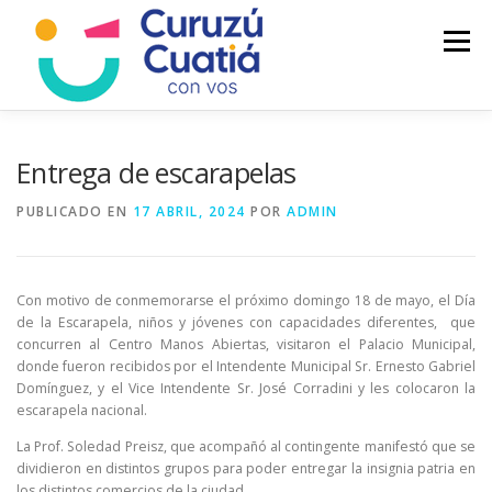
Saltar
al
Menú
contenido
LA CIUDAD
MUNICIPIO
NOTICIAS
Entrega de escarapelas
PUBLICADO EN
17 ABRIL, 2024
POR
ADMIN
AUTOGESTION
HCD
CALENDARIO FISCAL
Con motivo de conmemorarse el próximo domingo 18 de mayo, el Día
de la Escarapela, niños y jóvenes con capacidades diferentes, que
concurren al Centro Manos Abiertas, visitaron el Palacio Municipal,
donde fueron recibidos por el Intendente Municipal Sr. Ernesto Gabriel
Domínguez, y el Vice Intendente Sr. José Corradini y les colocaron la
escarapela nacional.
La Prof. Soledad Preisz, que acompañó al contingente manifestó que se
dividieron en distintos grupos para poder entregar la insignia patria en
los distintos comercios de la ciudad.