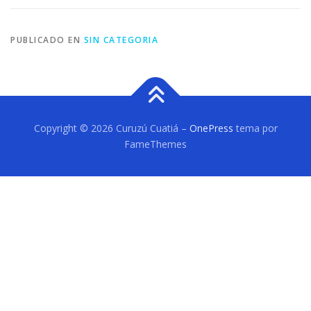
PUBLICADO EN
SIN CATEGORIA
Copyright © 2026 Curuzú Cuatiá
–
OnePress
tema por
FameThemes