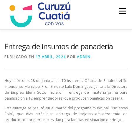
Saltar
al
Menú
contenido
LA CIUDAD
MUNICIPIO
NOTICIAS
Entrega de insumos de panadería
PUBLICADO EN
17 ABRIL, 2024
POR
ADMIN
AUTOGESTION
HCD
CALENDARIO FISCAL
Hoy miércoles 28 de junio a las 10 hs., en la Oficina de Empleo, el Sr.
Intendente Municipal Prof. Ernesto Lalo Domínguez, junto a la Directora
de Empleo Elena Soto, hicieron entrega de materia prima para
panificación a 12 emprendedores, que producen panificación casera.
Esta entrega se realizó en el marco del programa municipal “No estás
Solo”, que días atrás hizo entrega de tarjetas de descuento en
productos de primera necesidad para familias en situación de riesgo.