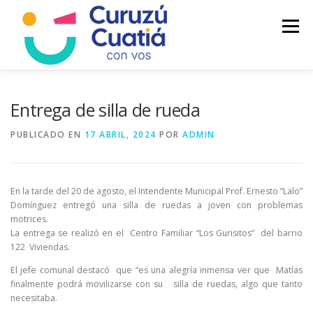
Saltar
al
Menú
contenido
LA CIUDAD
MUNICIPIO
NOTICIAS
Entrega de silla de rueda
PUBLICADO EN
17 ABRIL, 2024
POR
ADMIN
AUTOGESTION
HCD
CALENDARIO FISCAL
En la tarde del 20 de agosto, el Intendente Municipal Prof. Ernesto “Lalo”
Domínguez entregó una silla de ruedas a joven con problemas
motrices.
La entrega se realizó en el Centro Familiar “Los Gurisitos” del barrio
122 Viviendas.
El jefe comunal destacó que “es una alegría inmensa ver que Matías
finalmente podrá movilizarse con su silla de ruedas, algo que tanto
necesitaba.