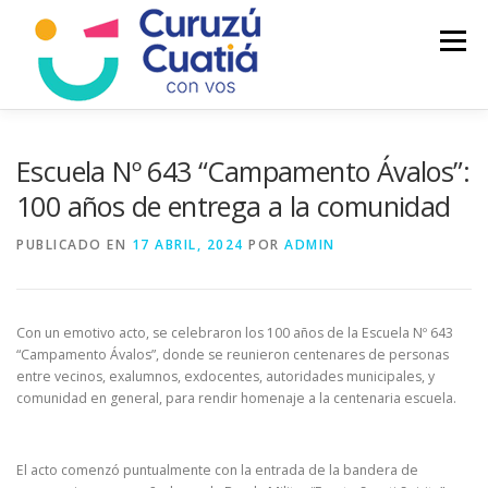
Saltar
al
Menú
contenido
LA CIUDAD
MUNICIPIO
NOTICIAS
Escuela Nº 643 “Campamento Ávalos”:
100 años de entrega a la comunidad
AUTOGESTION
HCD
CALENDARIO FISCAL
PUBLICADO EN
17 ABRIL, 2024
POR
ADMIN
Con un emotivo acto, se celebraron los 100 años de la Escuela Nº 643
“Campamento Ávalos”, donde se reunieron centenares de personas
entre vecinos, exalumnos, exdocentes, autoridades municipales, y
comunidad en general, para rendir homenaje a la centenaria escuela.
El acto comenzó puntualmente con la entrada de la bandera de