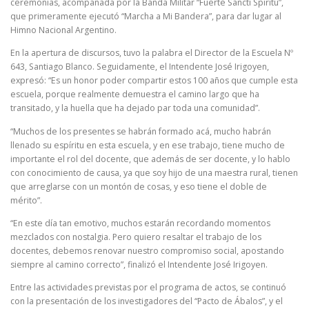
ceremonias, acompañada por la Banda Militar “Fuerte Sancti Spiritu”,
que primeramente ejecutó “Marcha a Mi Bandera”, para dar lugar al
Himno Nacional Argentino.
En la apertura de discursos, tuvo la palabra el Director de la Escuela Nº
643, Santiago Blanco. Seguidamente, el Intendente José Irigoyen,
expresó: “Es un honor poder compartir estos 100 años que cumple esta
escuela, porque realmente demuestra el camino largo que ha
transitado, y la huella que ha dejado par toda una comunidad”.
“Muchos de los presentes se habrán formado acá, mucho habrán
llenado su espíritu en esta escuela, y en ese trabajo, tiene mucho de
importante el rol del docente, que además de ser docente, y lo hablo
con conocimiento de causa, ya que soy hijo de una maestra rural, tienen
que arreglarse con un montón de cosas, y eso tiene el doble de
mérito”.
“En este día tan emotivo, muchos estarán recordando momentos
mezclados con nostalgia. Pero quiero resaltar el trabajo de los
docentes, debemos renovar nuestro compromiso social, apostando
siempre al camino correcto”, finalizó el Intendente José Irigoyen.
Entre las actividades previstas por el programa de actos, se continuó
con la presentación de los investigadores del “Pacto de Ábalos”, y el