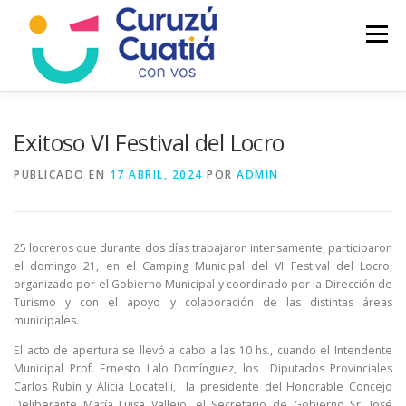
Saltar
al
Menú
contenido
LA CIUDAD
MUNICIPIO
NOTICIAS
Exitoso VI Festival del Locro
PUBLICADO EN
17 ABRIL, 2024
POR
ADMIN
AUTOGESTION
HCD
CALENDARIO FISCAL
25 locreros que durante dos días trabajaron intensamente, participaron
el domingo 21, en el Camping Municipal del VI Festival del Locro,
organizado por el Gobierno Municipal y coordinado por la Dirección de
Turismo y con el apoyo y colaboración de las distintas áreas
municipales.
El acto de apertura se llevó a cabo a las 10 hs., cuando el Intendente
Municipal Prof. Ernesto Lalo Domínguez, los Diputados Provinciales
Carlos Rubín y Alicia Locatelli, la presidente del Honorable Concejo
Deliberante María Luisa Vallejo, el Secretario de Gobierno Sr. José