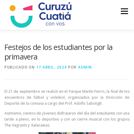
Saltar
al
Menú
contenido
LA CIUDAD
MUNICIPIO
NOTICIAS
Festejos de los estudiantes por la
primavera
AUTOGESTION
HCD
CALENDARIO FISCAL
PUBLICADO EN
17 ABRIL, 2024
POR
ADMIN
El 21 de septiembre se realizó en el Parque Martín Fierro, la final de los
encuentros de fútbol y voleibol, organizados por la Dirección de
Deporte de la comuna a cargo del Prof. Adolfo Sabotigh.
Asimismo, cientos de jóvenes disfrutaron del día del estudiante con una
tarde a pleno, en lo deportivo y con un cierre musical con los grupos
The Vagrants y Kalacawas.