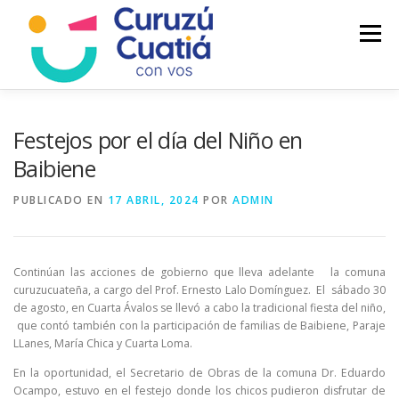
Saltar
al
Menú
contenido
LA CIUDAD
MUNICIPIO
NOTICIAS
Festejos por el día del Niño en
Baibiene
AUTOGESTION
HCD
CALENDARIO FISCAL
PUBLICADO EN
17 ABRIL, 2024
POR
ADMIN
Continúan las acciones de gobierno que lleva adelante la comuna
curuzucuateña, a cargo del Prof. Ernesto Lalo Domínguez. El sábado 30
de agosto, en Cuarta Ávalos se llevó a cabo la tradicional fiesta del niño,
que contó también con la participación de familias de Baibiene, Paraje
LLanes, María Chica y Cuarta Loma.
En la oportunidad, el Secretario de Obras de la comuna Dr. Eduardo
Ocampo, estuvo en el festejo donde los chicos pudieron disfrutar de