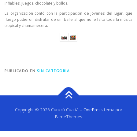
inflables, juegos, chocolate y bollos.
La organización contó con la participación de jóvenes del lugar, que
luego pudieron disfrutar de un baile al que no le faltó toda la música
tropical y chamamecera.
PUBLICADO EN
SIN CATEGORIA
Copyright © 2026 Curuzú Cuatiá
–
OnePress
tema por
FameThemes