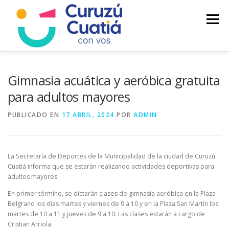
Saltar
al
Menú
contenido
LA CIUDAD
MUNICIPIO
NOTICIAS
Gimnasia acuática y aeróbica gratuita
para adultos mayores
AUTOGESTION
HCD
CALENDARIO FISCAL
PUBLICADO EN
17 ABRIL, 2024
POR
ADMIN
La Secretaría de Deportes de la Municipalidad de la ciudad de Curuzú
Cuatiá informa que se estarán realizando actividades deportivas para
adultos mayores.
En primer término, se dictarán clases de gimnasia aeróbica en la Plaza
Belgrano los días martes y viernes de 9 a 10 y en la Plaza San Martín los
martes de 10 a 11 y jueves de 9 a 10. Las clases estarán a cargo de
Cristian Arriola.