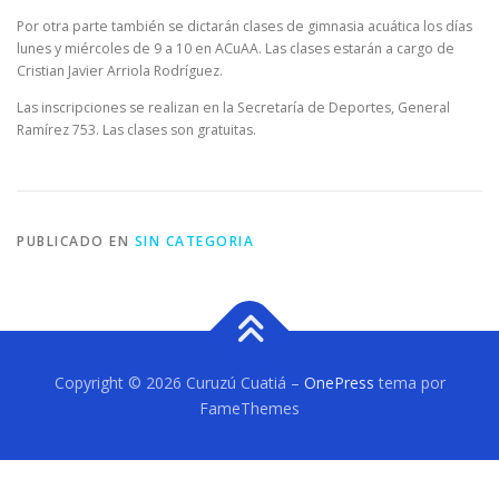
Por otra parte también se dictarán clases de gimnasia acuática los días
lunes y miércoles de 9 a 10 en ACuAA. Las clases estarán a cargo de
Cristian Javier Arriola Rodríguez.
Las inscripciones se realizan en la Secretaría de Deportes, General
Ramírez 753. Las clases son gratuitas.
PUBLICADO EN
SIN CATEGORIA
Copyright © 2026 Curuzú Cuatiá
–
OnePress
tema por
FameThemes