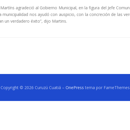
rtíns agradeció al Gobierno Municipal, en la figura del Jefe Comuna
La municipalidad nos ayudó con auspicio, con la concreción de las ve
an un verdadero éxito”, dijo Martins.
Copyright © 2026 Curuzú Cuatiá
–
OnePress
tema por FameThemes