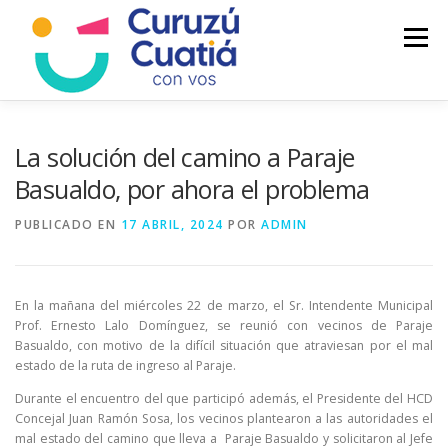
Saltar
al
Menú
contenido
LA CIUDAD
MUNICIPIO
NOTICIAS
La solución del camino a Paraje
Basualdo, por ahora el problema
AUTOGESTION
HCD
CALENDARIO FISCAL
PUBLICADO EN
17 ABRIL, 2024
POR
ADMIN
En la mañana del miércoles 22 de marzo, el Sr. Intendente Municipal
Prof. Ernesto Lalo Domínguez, se reunió con vecinos de Paraje
Basualdo, con motivo de la difícil situación que atraviesan por el mal
estado de la ruta de ingreso al Paraje.
Durante el encuentro del que participó además, el Presidente del HCD
Concejal Juan Ramón Sosa, los vecinos plantearon a las autoridades el
mal estado del camino que lleva a Paraje Basualdo y solicitaron al Jefe