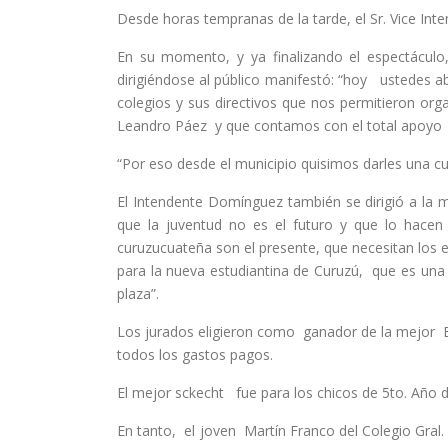
Desde horas tempranas de la tarde, el Sr. Vice Inte
En su momento, y ya finalizando el espectácul
dirigiéndose al público manifestó: “hoy ustedes ab
colegios y sus directivos que nos permitieron org
Leandro Páez y que contamos con el total apoyo de
“Por eso desde el municipio quisimos darles una cu
El Intendente Domínguez también se dirigió a la mu
que la juventud no es el futuro y que lo hacen
curuzucuateña son el presente, que necesitan los
para la nueva estudiantina de Curuzú, que es una
plaza”.
Los jurados eligieron como ganador de la mejor Ba
todos los gastos pagos.
El mejor sckecht fue para los chicos de 5to. Año
En tanto, el joven Martín Franco del Colegio Gral