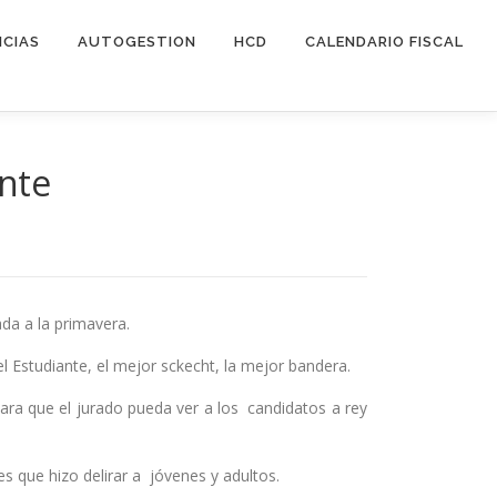
ICIAS
AUTOGESTION
HCD
CALENDARIO FISCAL
ante
ada a la primavera.
l Estudiante, el mejor sckecht, la mejor bandera.
ra que el jurado pueda ver a los candidatos a rey
s que hizo delirar a jóvenes y adultos.