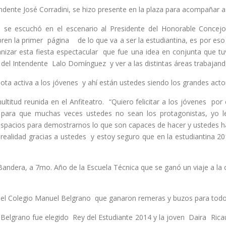
ndente José Corradini, se hizo presente en la plaza para acompañar a 
o, se escuchó en el escenario al Presidente del Honorable Conce
ren la primer página de lo que va a ser la estudiantina, es por eso
anizar esta fiesta espectacular que fue una idea en conjunta que t
l Intendente Lalo Domínguez y ver a las distintas áreas trabajando
ota activa a los jóvenes y ahí están ustedes siendo los grandes actor
ltitud reunida en el Anfiteatro. “Quiero felicitar a los jóvenes por
 para que muchas veces ustedes no sean los protagonistas, yo les
 espacios para demostrarnos lo que son capaces de hacer y ustedes 
 realidad gracias a ustedes y estoy seguro que en la estudiantina 2
ndera, a 7mo. Año de la Escuela Técnica que se ganó un viaje a la 
 del Colegio Manuel Belgrano que ganaron remeras y buzos para todo 
. Belgrano fue elegido Rey del Estudiante 2014 y la joven Daira Ric