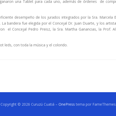
s ganaron una Tablet para cada uno, además de órdenes de compr
ficiente desempeño de los jurados integrados por la Sra. Marcela Bent
e. La bandera fue elegida por el Concejal Dr. Juan Duarte, y los artis
raron el Concejal Pedro Preisz, la Sra. Martha Ganancias, la Prof. A
ot leds, con toda la música y el colorido.
Copyright © 2026 Curuzú Cuatiá
–
OnePress
tema por FameThemes