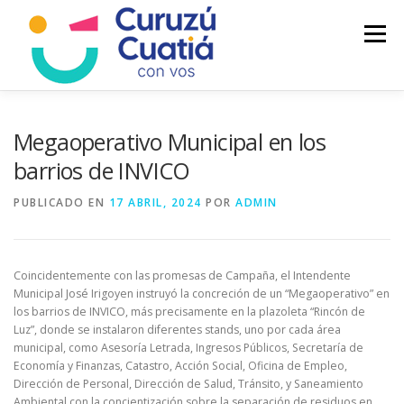
Saltar
al
Menú
contenido
LA CIUDAD
MUNICIPIO
NOTICIAS
Megaoperativo Municipal en los
barrios de INVICO
AUTOGESTION
HCD
CALENDARIO FISCAL
PUBLICADO EN
17 ABRIL, 2024
POR
ADMIN
Coincidentemente con las promesas de Campaña, el Intendente
Municipal José Irigoyen instruyó la concreción de un “Megaoperativo” en
los barrios de INVICO, más precisamente en la plazoleta “Rincón de
Luz”, donde se instalaron diferentes stands, uno por cada área
municipal, como Asesoría Letrada, Ingresos Públicos, Secretaría de
Economía y Finanzas, Catastro, Acción Social, Oficina de Empleo,
Dirección de Personal, Dirección de Salud, Tránsito, y Saneamiento
Ambiental con la concientización sobre la separación de residuos en