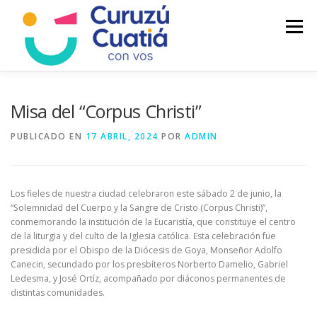
Saltar
al
Menú
contenido
LA CIUDAD
MUNICIPIO
NOTICIAS
Misa del “Corpus Christi”
PUBLICADO EN
17 ABRIL, 2024
POR
ADMIN
AUTOGESTION
HCD
CALENDARIO FISCAL
Los fieles de nuestra ciudad celebraron este sábado 2 de junio, la
“Solemnidad del Cuerpo y la Sangre de Cristo (Corpus Christi)”,
conmemorando la institución de la Eucaristía, que constituye el centro
de la liturgia y del culto de la Iglesia católica. Esta celebración fue
presidida por el Obispo de la Diócesis de Goya, Monseñor Adolfo
Canecin, secundado por los presbíteros Norberto Damelio, Gabriel
Ledesma, y José Ortíz, acompañado por diáconos permanentes de
distintas comunidades.