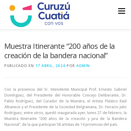
Saltar
al
Menú
contenido
LA CIUDAD
MUNICIPIO
NOTICIAS
Muestra Itinerante “200 años de la
creación de la bandera nacional”
AUTOGESTION
HCD
CALENDARIO FISCAL
PUBLICADO EN
17 ABRIL, 2024
POR
ADMIN
Con la presencia del Sr. Intendente Municipal Prof. Ernesto Gabriel
Domínguez, del Presidente del Honorable Concejo Deliberante, Dr.
Pablo Rodríguez, del Curador de la Muestra, el Artista Plástico Raúl
Albanece y el Presidente de la Sociedad Belgraniana, Dr. Horacio Julio
Rodríguez, entre otros, quedó inaugurada ayer, lunes 27 de febrero, la
Muestra Itinerante “200 años de la creación y jura de la Bandera
Nacional”, de la que participan 58 artistas de 14 provincias del país.