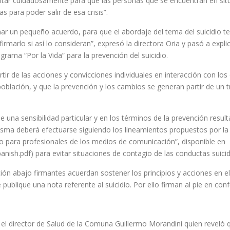
tar cuidadosamente para que las personas que se encuentran en situ
 para poder salir de esa crisis”.
mar un pequeño acuerdo, para que el abordaje del tema del suicidio t
marlo si así lo consideran”, expresó la directora Oria y pasó a expli
rama “Por la Vida” para la prevención del suicidio.
ir de las acciones y convicciones individuales en interacción con los
blación, y que la prevención y los cambios se generan partir de un
e una sensibilidad particular y en los términos de la prevención resul
misma deberá efectuarse siguiendo los lineamientos propuestos por la
o para profesionales de los medios de comunicación”, disponible en
ish.pdf) para evitar situaciones de contagio de las conductas suicid
ón abajo firmantes acuerdan sostener los principios y acciones en e
 publique una nota referente al suicidio. Por ello firman al pie en con
 el director de Salud de la Comuna Guillermo Morandini quien revel