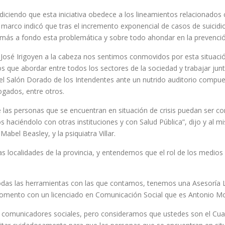
diciendo que esta iniciativa obedece a los lineamientos relacionados 
e marco indicó que tras el incremento exponencial de casos de suicidi
r más a fondo esta problemática y sobre todo ahondar en la prevenció
r José Irigoyen a la cabeza nos sentimos conmovidos por esta situa
os que abordar entre todos los sectores de la sociedad y trabajar ju
n el Salón Dorado de los Intendentes ante un nutrido auditorio compue
ogados, entre otros.
e las personas que se encuentran en situación de crisis puedan ser 
haciéndolo con otras instituciones y con Salud Pública”, dijo y al m
abel Beasley, y la psiquiatra Villar.
s localidades de la provincia, y entendemos que el rol de los medio
das las herramientas con las que contamos, tenemos una Asesoría Le
momento con un licenciado en Comunicación Social que es Antonio Mon
s comunicadores sociales, pero consideramos que ustedes son el Cuar