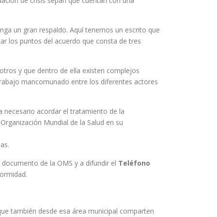
ación de crisis sepan que cuentan con una
enga un gran respaldo. Aquí tenemos un escrito que
car los puntos del acuerdo que consta de tres
 otros y que dentro de ella existen complejos
 trabajo mancomunado entre los diferentes actores
ta necesario acordar el tratamiento de la
 Organización Mundial de la Salud en su
as.
l documento de la OMS y a difundir el
Teléfono
formidad.
ó que también desde esa área municipal comparten