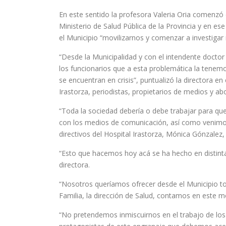
En este sentido la profesora Valeria Oria comenzó 
Ministerio de Salud Pública de la Provincia y en es
el Municipio “movilizarnos y comenzar a investiga
“Desde la Municipalidad y con el intendente docto
los funcionarios que a esta problemática la tenem
se encuentran en crisis”, puntualizó la directora e
Irastorza, periodistas, propietarios de medios y ab
“Toda la sociedad debería o debe trabajar para qu
con los medios de comunicación, así como venimos 
directivos del Hospital Irastorza, Mónica Gónzalez, M
“Esto que hacemos hoy acá se ha hecho en distinta
directora.
“Nosotros queríamos ofrecer desde el Municipio to
Familia, la dirección de Salud, contamos en este 
“No pretendemos inmiscuirnos en el trabajo de lo