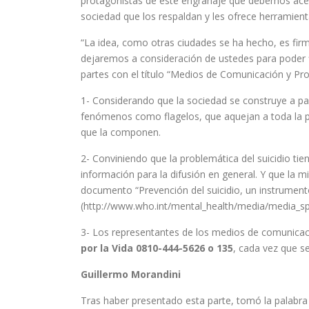
protagonistas de este engranaje que debemos acei
sociedad que los respaldan y les ofrece herramientas
“La idea, como otras ciudades se ha hecho, es fir
dejaremos a consideración de ustedes para poder fir
partes con el título “Medios de Comunicación y Prog
1- Considerando que la sociedad se construye a part
fenómenos como flagelos, que aquejan a toda la po
que la componen.
2- Conviniendo que la problemática del suicidio tien
información para la difusión en general. Y que la 
documento “Prevención del suicidio, un instrument
(http://www.who.int/mental_health/media/media_span
3- Los representantes de los medios de comunicaci
por la Vida 0810-444-5626 o 135
, cada vez que se
Guillermo Morandini
Tras haber presentado esta parte, tomó la palabra