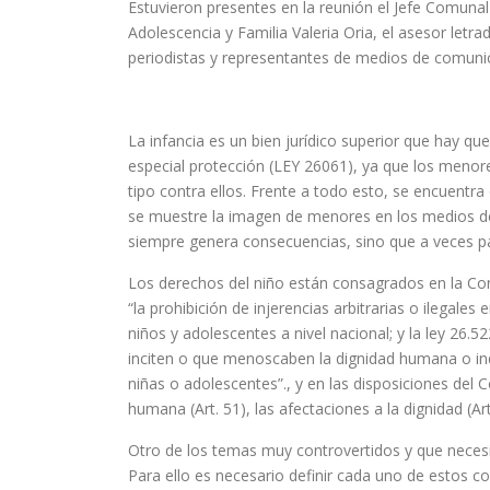
Estuvieron presentes en la reunión el Jefe Comunal 
Adolescencia y Familia Valeria Oria, el asesor letr
periodistas y representantes de medios de comunic
La infancia es un bien jurídico superior que hay q
especial protección (LEY 26061), ya que los menore
tipo contra ellos. Frente a todo esto, se encuent
se muestre la imagen de menores en los medios de
siempre genera consecuencias, sino que a veces pas
Los derechos del niño están consagrados en la Con
“la prohibición de injerencias arbitrarias o ilegales
niños y adolescentes a nivel nacional; y la ley 26
inciten o que menoscaben la dignidad humana o indu
niñas o adolescentes”., y en las disposiciones del C
humana (Art. 51), las afectaciones a la dignidad (Ar
Otro de los temas muy controvertidos y que necesit
Para ello es necesario definir cada uno de estos c