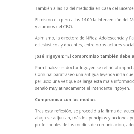
También a las 12 del mediodía en Casa del Bicenten
El mismo día pero a las 14.00 la Intervención del M
y alumnos del CBO.
Asimismo, la directora de Niñez, Adolescencia y F
eclesiásticos y docentes, entre otros actores social
José Irigoyen: “El compromiso también debe ap
Para finalizar el doctor Irigoyen se refirió al impac
Comunal parafraseó una antigua leyenda india que h
perjuicio una vez que se larga esta mala informaci
señaló muy atinadamente el Intendente Irigoyen.
Compromiso con los medios
Tras esta reflexión, se procedió a la firma del ac
abajo se adjuntan, más los principios y acciones p
profesionales de los medios de comunicación, adem